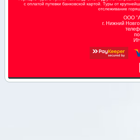
с оплатой путевки банковской картой. Туры от крупней
отслеживание горящ
ООО "
г. Нижний Новгор
телефо
по
ИНН