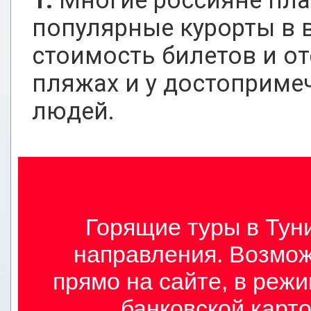
1.
Многие россияне пла
популярные курорты в в
стоимость билетов и от
пляжах и у достоприме
людей.
Горящие туры в Туни
направления. Возмож
прямо на сайте, в режи
банковской карто