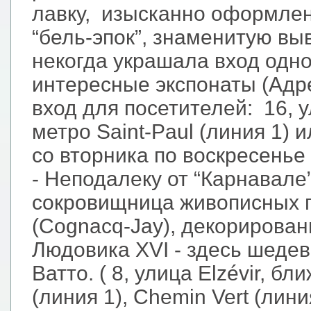
лавку, изысканно оформле
“бель-эпок”, знаменитую выв
некогда украшала вход одно
интересные экспонаты (Адрес
вход для посетителей: 16, у
метро Saint-Paul (линия 1) и
со вторника по воскресенье 
- Неподалеку от “Карнавале
сокровищница живописных п
(Cognacq-Jay), декорирова
Людовика XVI - здесь шеде
Ватто. ( 8, улица Elzévir, б
(линия 1), Chemin Vert (лин