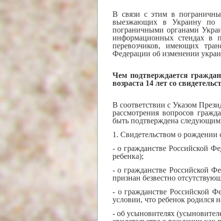
В связи с этим в пограничны
выезжающих в Украину по у
пограничными органами Украи
информационных стендах в пу
перевозчиков, имеющих тран
Федерации об изменении украи
Чем подтверждается гражданс
возраста 14 лет со свидетель
В соответствии с Указом Прези
рассмотрения вопросов гражд
быть подтверждена следующим
1. Свидетельством о рождении 
- о гражданстве Российской Ф
ребенка);
- о гражданстве Российской Фе
признан безвестно отсутствующ
- о гражданстве Российской Ф
условии, что ребенок родился 
- об усыновителях (усыновител