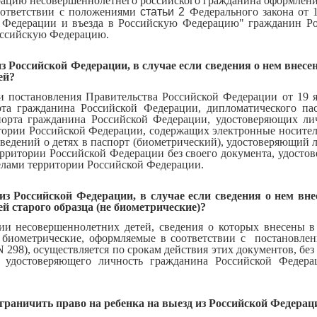
рацию несовершеннолетнего российского гражданина оформлени
 соответствии с положениями
статьи 2
Федерального закона от 1
й Федерации и въезда в Российскую Федерацию" гражданин Р
Российскую Федерацию.
з Российской Федерации, в случае если сведения о нем внесе
ей?
и постановления Правительства Российской Федерации от 19 я
рта гражданина Российской Федерации, дипломатического па
орта гражданина Российской Федерации, удостоверяющих ли
тории Российской Федерации, содержащих электронные носите
 сведений о детях в паспорт (биометрический), удостоверяющий 
территории Российской Федерации без своего документа, удосто
елами территории Российской Федерации.
з Российской Федерации, в случае если сведения о нем вн
й старого образца (не биометрические)?
ии несовершеннолетних детей, сведения о которых внесены 
е биометрические, оформляемые в соответствии с постановле
 N 298), осуществляется по срокам действия этих документов, бе
, удостоверяющего личность гражданина Российской Федер
граничить право на ребенка на выезд из Российской Федерац