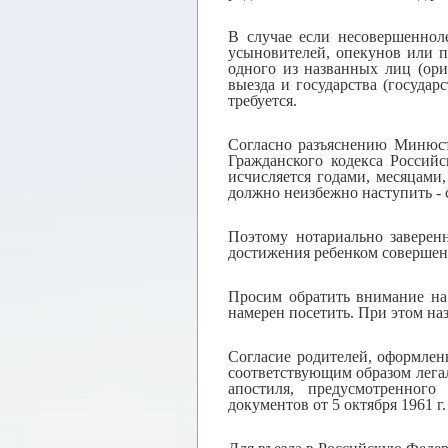
В случае если несовершеннол
усыновителей, опекунов или п
одного из названных лиц (ор
выезда и государства (государ
требуется.
Согласно разъяснению Минюста
Гражданского кодекса Россий
исчисляется годами, месяцами
должно неизбежно наступить - 
Поэтому нотариально заверен
достижения ребенком совершенн
Просим обратить внимание на 
намерен посетить. При этом на
Согласие родителей, оформлен
соответствующим образом лега
апостиля, предусмотренного
документов от 5 октября 1961 г.