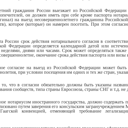
етний гражданин России выезжает из Российской Федерации 
опечителей, он должен иметь при себе кроме паспорта нотари
игинал) на выезд несовершеннолетнего гражданина Российской
ств), которое (которые) он намерен посетить. При этом согласи
 России срок действия нотариального согласия в соответстви
ской Федерации определяется календарной датой или истечен
, неделями, днями или часами. Срок может определяться также 
совершеннолетие, окончание срока действия паспорта или визы и
ное согласие на выезд из Российской Федерации может быть
олетия, при условии посещения им одних и тех же стран, указа
то, что в согласии обязательно должны быть указаны названи
звания сообществ, типа страны Евросоюза, страны СНГ и т.д. не 
ное нотариусом иностранного государства, должно содержать п
лизовано путем заверения его консульским загранучреждением
 Гаагской конвенцией, отменяющей требование легализа