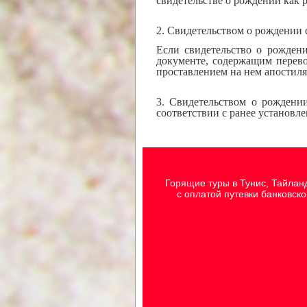
свидетельстве о рождении как р
2. Свидетельством о рождении
Если свидетельство о рождени
документе, содержащим перево
проставлением на нем апостиля
3. Свидетельством о рождени
соответствии с ранее установл
Горящие туры в Тунис, Тайлан
с оплатой путевки банковск