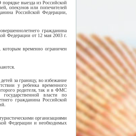
О порядке выезда из Российской
лей, опекунов или попечителей
данина Российской Федерации,
совершеннолетнего гражданина
й Федерации от 12 мая 2003 г.
, которым временно ограничен
каются.
детей за границу, во избежание
утствии у ребенка временного
торого родителя, так и в ФМС
 государственной власти по
етнего гражданина Российской
ий.
туристическими организациями
ской Федерации и необходимых