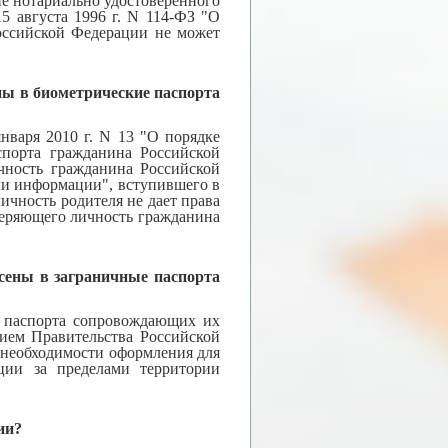
е нотариально удостоверенного
5 августа 1996 г. N 114-ФЗ "О
оссийской Федерации не может
ны в биометрические паспорта
нваря 2010 г. N 13 "О порядке
спорта гражданина Российской
чность гражданина Российской
ли информации", вступившего в
личность родителя не дает права
веряющего личность гражданина
есены в заграничные паспорта
в паспорта сопровождающих их
нием Правительства Российской
з необходимости оформления для
ации за пределами территории
ии?