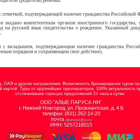
одители (родитель) ребенка.
 с отметкой, подтверждающей наличие гражданства Российской 
и выдано компетентным органом иностранного государства, т
д на русский язык свидетельства о рождении. Указанный док
.
и с вкладышем, подтверждающим наличие гражданства Росс
енным порядком и сохраняющим свое действие).
д, ОАЭ и другие направления. Возможность бронирования туров пр
ой картой. Туры от крупнейших туроператоров, 100% актуальность 
отслеживание горящих предложений 24 часа в сутки.
ООО "АЛЫЕ ПАРУСА НН"
г. Нижний Новгород, ул. Провиантская, д. 4 Б
телефон: (831) 262-14-20
почта
alparusa1@ya.ru
ИНН: 5257218015