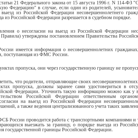
статьи 21 Федерального закона от 15 августа 1996 г. N 114-ФЗ "
кую Федерацию" в случае, если один из родителей, усыновите
а выезд из Российской Федерации несовершеннолетнего граж
да из Российской Федерации разрешается в судебном порядке.
вления о несогласии на выезд из Российской Федерации не
- Правила) утверждены постановлением Правительства Российско
ссии имеется информация о несовершеннолетних гражданах
и, поступающая из ФМС России.
унктах пропуска, они через государственную границу не пропус
етить, что родители, отправляющие своих несовершеннолетних 
тах пропуска, должны заранее сами удостовериться в отс
сийской Федерации. Уточнить такую информацию можно как у в
ительством Российской Федерации ответственным органом
согласии на выезд из Российской Федерации несовершеннол
шений, а также ведения централизованного учета таких заявлен
ФСБ России проводится работа с транспортными компаниями и 
рающихся выезжать за границу, о порядке выезда из Россий
ния государственной границы Российской Федерации.