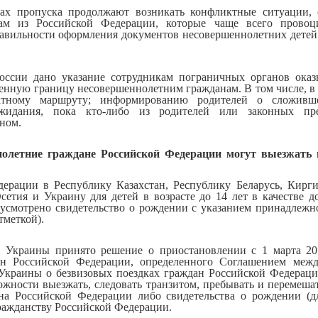
тах пропуска продолжают возникать конфликтные ситуации, 
ам из Российской Федерации, которые чаще всего прово
авильности оформления документов несовершеннолетних детей 
сии дано указание сотрудникам пограничных органов оказы
енную границу несовершеннолетним гражданам. В том числе, в 
атному маршруту; информированию родителей о сложивш
жидания, пока кто-либо из родителей или законных пре
ном.
олетние граждане Российской Федерации могут выезжать 
дерации в Республику Казахстан, Республику Беларусь, Кирги
етия и Украину для детей в возрасте до 14 лет в качестве д
усмотрено свидетельство о рождении с указанием принадлежн
тметкой).
м Украины принято решение о приостановлении с 1 марта 20
ан Российской Федерации, определенного Соглашением межд
Украины о безвизовых поездках граждан Российской Федераци
можности выезжать, следовать транзитом, пребывать и перемеш
на Российской Федерации либо свидетельства о рождении (для
ражданству Российской Федерации.