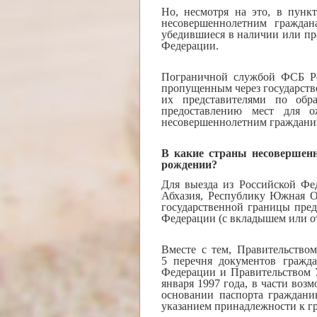
Но, несмотря на это, в пунк
несовершеннолетним граждан
убедившиеся в наличии или пр
Федерации.
Пограничной службой ФСБ Рос
пропущенным через государств
их представителями по обр
предоставлению мест для о
несовершеннолетним граждани
В какие страны несовершенн
рождении?
Для выезда из Российской Фе
Абхазия, Республику Южная Ос
государственной границы пред
Федерации (с вкладышем или о
Вместе с тем, Правительство
5 перечня документов гражд
Федерации и Правительством 
января 1997 года, в части воз
основании паспорта граждани
указанием принадлежности к г