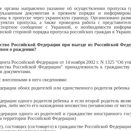
е органы направлено указание об осуществлении пропуска 
казанным документам в прежнем порядке и информиров
ны в пропуске через украинскую границу. Организовано раз
нктах пропуска, а также проведена работа с представите
спортное сообщение с Украиной, о необходимости информ
нской стороной порядка пропуска российских граждан в Украин
тво Российской Федерации при выезде из Российской Феде
ством о рождении?
дента Российской Федерации от 14 ноября 2002 г. N 1325 "Об у
анства Российской Федерации" принадлежность к гражданству
и документами.
с внесенными в него сведениями:
едерации обоих родителей или единственного родителя ребенка 
дерации одного родителя ребенка и если второй родитель явля
им, либо место его нахождения неизвестно (независимо от места
едерации одного из родителей и гражданстве иностранного госу
на территории Российской Федерации)
е), состоящих (состоящего) в гражданстве Российской Федераци