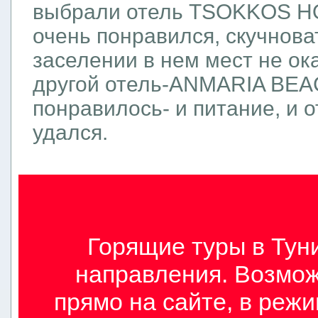
выбрали отель TSOKKOS HO
очень понравился, скучноват
заселении в нем мест не ок
другой отель-ANMARIA BEA
понравилось- и питание, и о
удался.
Горящие туры в Туни
направления. Возмож
прямо на сайте, в режи