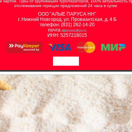
ой картой. Туры от крупнейших туроператоров, 100% актуальность 
отслеживание горящих предложений 24 часа в сутки.
ООО "АЛЫЕ ПАРУСА НН"
г. Нижний Новгород, ул. Провиантская, д. 4 Б
телефон: (831) 262-14-20
почта
alparusa1@ya.ru
ИНН: 5257218015