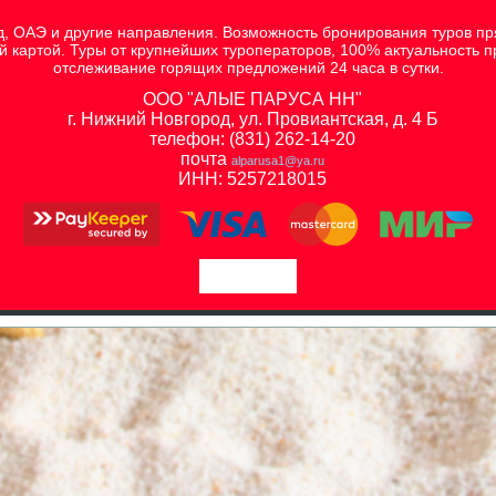
д, ОАЭ и другие направления. Возможность бронирования туров пр
ой картой. Туры от крупнейших туроператоров, 100% актуальность 
отслеживание горящих предложений 24 часа в сутки.
ООО "АЛЫЕ ПАРУСА НН"
г. Нижний Новгород, ул. Провиантская, д. 4 Б
телефон: (831) 262-14-20
почта
alparusa1@ya.ru
ИНН: 5257218015